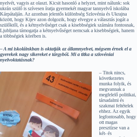
nyelvét, vagyis az olaszt. Kicsit hasonló a helyzet, mint nálunk: sok
ukrán szülő is szívesen íratja gyermekét magyar tannyelvű iskolába
Kárpátalján. Az azonban jelentős különbség Szlovénia és Ukrajna
között, hogy Kijev azon dolgozik, hogy elvegye a választás jogát a
szülőktől, és a kétnyelvűséget csak a kisebbségiek számára fontosnak,
Ljubljana támogatja a kétnyelvűséget nemcsak a kisebbségiek, hanem
a többségiek körében is.
– A mi iskoláinkban is oktatják az államnyelvet, mégsem érnek el a
gyerekek nagy sikereket e tárgyból. Mi a titka a szlovéniai
nyelvoktatásnak?
– Titok nincs,
következetes
munka folyik, és
megvannak a
megfelelő politikai,
társadalmi és
szakmai feltételek
ehhez. Az egyik
legfontosabb, hogy
ott magas
presztízse van a
két- és