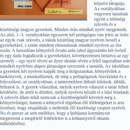
képzést látogatja.
Az osztályokban
vegyesen tanulnak
együtt a többségi
szlovén és a
kisebbségi magyar gyerekek. Minden órán mindkét nyelv megjelenik.
Az alsó, 1–3. osztályokban egyszerre két pedagógus van jelen az órán:
az egyik csak szlovén, a másik kizárólag magyar nyelven beszél a
gyerekekkel, s szinte mindent elmondanak mindkét nyelven az óra
során. A hasonlóan kétnyelvű óvoda után (ahol úgyszintén két óvónő
és egy dada foglalkozik a gyerekekkel, következetesen betartva az
egy
személy – egy nyelv
elvet) az ilyen oktatás révén a felső tagozatban már
mindkét nyelvben alapos jártasságot szereznek a tanulók. Az iskolában
a gyerekek két nyelven kapják meg a dolgozatokat, kétnyelvűek a
tankönyvek, a munkafüzetek, de még a pedagógusok óravázlatai és a
folyosókon, az osztályokban, a tantermekben látható kiírások, táblák,
feliratok is. A gyerek választhat, melyik nyelven válaszol a tanár feltett
kérdésére, de arról is dönthet, melyik nyelven készíti el a házi feladatát.
A szlovén állam tehát nemcsak a kisebbségektől követeli meg a
kétnyelvűséget, hanem a kétnyelvű régióban élő többségieket is arra
ösztönzi, hogy elsajátítsák a mellettük élő kisebbségi csoport nyelvét.
No és persze az sem mellékes, hogy a ljubljanai kormányzat
megteremti a megfelelő feltételeket is a kéttannyelvű oktatás
működéséhez.