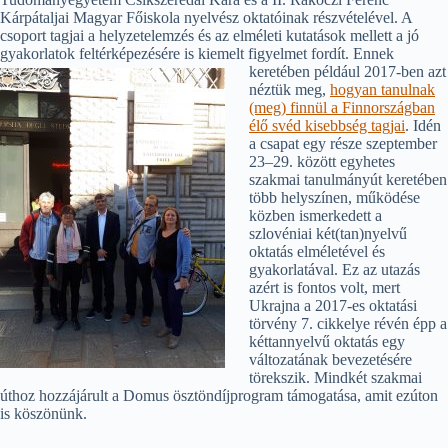
Kárpátaljai Magyar Főiskola nyelvész oktatóinak részvételével. A
csoport tagjai a helyzetelemzés és az elméleti kutatások mellett a jó
gyakorlatok feltérképezésére is kiemelt figyelmet fordít.
Ennek
keretében például 2017-ben azt
néztük meg,
hogyan tanulnak
(meg) finnül a Finnországban
élő svéd kisebbség tagjai
. Idén
a csapat egy része szeptember
23–29. között egyhetes
szakmai tanulmányút keretében
több helyszínen, működése
közben ismerkedett a
szlovéniai két(tan)nyelvű
oktatás elméletével és
gyakorlatával. Ez az utazás
azért is fontos volt, mert
Ukrajna a 2017-es oktatási
törvény 7. cikkelye révén épp a
kéttannyelvű oktatás egy
változatának bevezetésére
törekszik. Mindkét szakmai
úthoz hozzájárult a Domus ösztöndíjprogram támogatása, amit ezúton
is köszönünk.