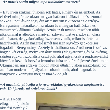
– Az utazás során milyen tapasztalatokra tett szert?
– Egy ilyen szakmai út során sok hatás, élmény éri az embert. Az
elsővel mindjárt az ukrán–magyar határon találkoztam, és azonnal
sokkolt. Induláskor négy óra alatt sikerült leküzdeni az Asztély–
Beregsurány határátkelőn az ukrán és a magyar határőrizeti és
vámszervek állította akadályt. Aztán az út további részében több
alkalommal is átléptük a magyar–szlovén, illetve a szlovén–olasz
államhatárt, de gyakorlatilag észre sem vettük, mikor is történt a
határátkelés. Aztán hazafelé ismét hosszan kígyózó gépkocsisor
fogadott a Beregsurány–Asztély határállomáson. Arról nem is szólva,
hogy a két ország, melyeken átutaztunk (Magyarország és Szlovénia),
szintén egykori szocialista országok, ahol ugyancsak a rendszerváltást
követően kezdtek hozzá a leromlott infrastruktúra fejlesztésének, mint
Ukrajnában, ám érdekes módon itthon úttalan utakon araszolunk, ott
azonban modern autópályákon suhanhattunk, ahol alagutak és
völgyhidak könnyítik meg az utazók dolgát.
– A tanulmányút célja a jó nyelvoktatási gyakorlatok megismerése
volt. Hol jártak, mi érdekeset láttak?
– A 2017-ben
elfogadott új ukrán
oktatási törvény 7.