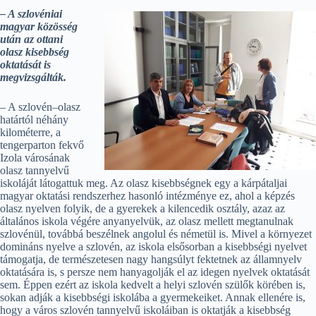
– A szlovéniai
magyar közösség
után az ottani
olasz kisebbség
oktatását is
megvizsgálták.
– A szlovén–olasz
határtól néhány
kilométerre, a
tengerparton fekvő
Izola városának
olasz tannyelvű
iskoláját látogattuk meg. Az olasz kisebbségnek egy a kárpátaljai
magyar oktatási rendszerhez hasonló intézménye ez, ahol a képzés
olasz nyelven folyik, de a gyerekek a kilencedik osztály, azaz az
általános iskola végére anyanyelvük, az olasz mellett megtanulnak
szlovénül, továbbá beszélnek angolul és németül is. Mivel a környezet
domináns nyelve a szlovén, az iskola elsősorban a kisebbségi nyelvet
támogatja, de természetesen nagy hangsúlyt fektetnek az államnyelv
oktatására is, s persze nem hanyagolják el az idegen nyelvek oktatását
sem. Éppen ezért az iskola kedvelt a helyi szlovén szülők körében is,
sokan adják a kisebbségi iskolába a gyermekeiket. Annak ellenére is,
hogy a város szlovén tannyelvű iskoláiban is oktatják a kisebbség