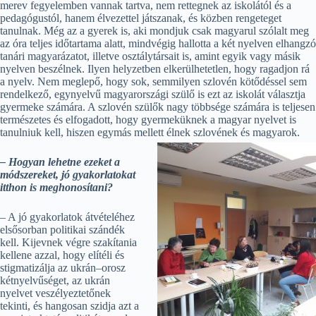
merev fegyelemben vannak tartva, nem rettegnek az iskolától és a
pedagógustól, hanem élvezettel játszanak, és közben rengeteget
tanulnak. Még az a gyerek is, aki mondjuk csak magyarul szólalt meg
az óra teljes időtartama alatt, mindvégig hallotta a két nyelven elhangzó
tanári magyarázatot, illetve osztálytársait is, amint egyik vagy másik
nyelven beszélnek. Ilyen helyzetben elkerülhetetlen, hogy ragadjon rá
a nyelv. Nem meglepő, hogy sok, semmilyen szlovén kötődéssel sem
rendelkező, egynyelvű magyarországi szülő is ezt az iskolát választja
gyermeke számára. A szlovén szülők nagy többsége számára is teljesen
természetes és elfogadott, hogy gyermeküknek a magyar nyelvet is
tanulniuk kell, hiszen egymás mellett élnek szlovének és magyarok.
– Hogyan lehetne ezeket a
módszereket, jó gyakorlatokat
itthon is meghonosítani?
– A jó gyakorlatok átvételéhez
elsősorban politikai szándék
kell. Kijevnek végre szakítania
kellene azzal, hogy elítéli és
stigmatizálja az ukrán–orosz
kétnyelvűséget, az ukrán
nyelvet veszélyeztetőnek
tekinti, és hangosan szidja azt a