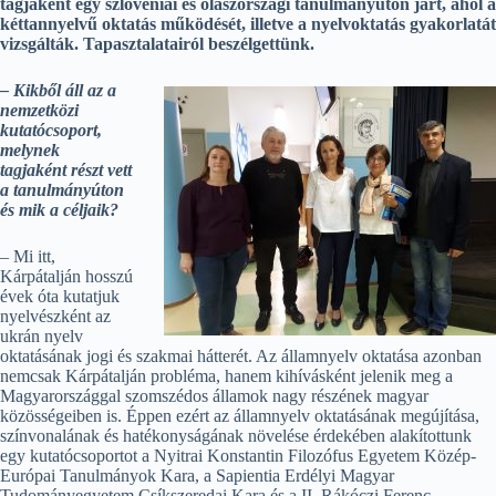
tagjaként egy szlovéniai és olaszországi tanulmányúton járt, ahol a
kéttannyelvű oktatás működését, illetve a nyelvoktatás gyakorlatát
vizsgálták. Tapasztalatairól beszélgettünk.
– Kikből áll az a
nemzetközi
kutatócsoport,
melynek
tagjaként részt vett
a tanulmányúton
és mik a céljaik?
– Mi itt,
Kárpátalján hosszú
évek óta kutatjuk
nyelvészként az
ukrán nyelv
oktatásának jogi és szakmai hátterét. Az államnyelv oktatása azonban
nemcsak Kárpátalján probléma, hanem kihívásként jelenik meg a
Magyarországgal szomszédos államok nagy részének magyar
közösségeiben is. Éppen ezért az államnyelv oktatásának megújítása,
színvonalának és hatékonyságának növelése érdekében alakítottunk
egy kutatócsoportot a Nyitrai Konstantin Filozófus Egyetem Közép-
Európai Tanulmányok Kara, a Sapientia Erdélyi Magyar
Tudományegyetem Csíkszeredai Kara és a II. Rákóczi Ferenc