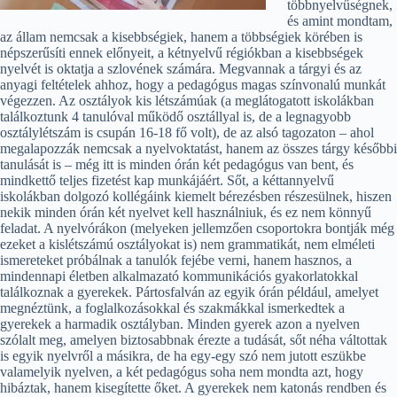
többnyelvűségnek,
és amint mondtam,
az állam nemcsak a kisebbségiek, hanem a többségiek körében is
népszerűsíti ennek előnyeit, a kétnyelvű régiókban a kisebbségek
nyelvét is oktatja a szlovének számára. Megvannak a tárgyi és az
anyagi feltételek ahhoz, hogy a pedagógus magas színvonalú munkát
végezzen. Az osztályok kis létszámúak (a meglátogatott iskolákban
találkoztunk 4 tanulóval működő osztállyal is, de a legnagyobb
osztálylétszám is csupán 16-18 fő volt), de az alsó tagozaton – ahol
megalapozzák nemcsak a nyelvoktatást, hanem az összes tárgy későbbi
tanulását is – még itt is minden órán két pedagógus van bent, és
mindkettő teljes fizetést kap munkájáért. Sőt, a kéttannyelvű
iskolákban dolgozó kollégáink kiemelt bérezésben részesülnek, hiszen
nekik minden órán két nyelvet kell használniuk, és ez nem könnyű
feladat. A nyelvórákon (melyeken jellemzően csoportokra bontják még
ezeket a kislétszámú osztályokat is) nem grammatikát, nem elméleti
ismereteket próbálnak a tanulók fejébe verni, hanem hasznos, a
mindennapi életben alkalmazató kommunikációs gyakorlatokkal
találkoznak a gyerekek. Pártosfalván az egyik órán például, amelyet
megnéztünk, a foglalkozásokkal és szakmákkal ismerkedtek a
gyerekek a harmadik osztályban. Minden gyerek azon a nyelven
szólalt meg, amelyen biztosabbnak érezte a tudását, sőt néha váltottak
is egyik nyelvről a másikra, de ha egy-egy szó nem jutott eszükbe
valamelyik nyelven, a két pedagógus soha nem mondta azt, hogy
hibáztak, hanem kisegítette őket. A gyerekek nem katonás rendben és