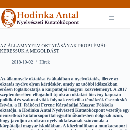
Skip
to
content
AZ ÁLLAMNYELV OKTATÁSÁNAK PROBLÉMÁI:
KERESSÜK A MEGOLDÁST
2018-10-02
Hírek
Az államnyelv oktatása és általában a nyelvoktatás, illetve az
oktatás nyelve olyan kérdéskör, amely az utóbbi időszakban
erősen foglalkoztatja a kárpátaljai magyar közvéleményt. A 2017
szeptemberében elfogadott új ukrán oktatási törvény kapcsán
politikai és szakmai viták folynak ezekről a témákról. Csernicskó
István, a II. Rákóczi Ferenc Kárpátaljai Magyar Főiskola
oktatója, a Hodinka Antal Nyelvészeti Kutatóközpont vezetője egy
nemzetközi kutatócsoporttal együttműködésben dolgozik azon,
hogy javuljon az ukrán nyelv oktatásának színvonala a
kárpátaljai magyar iskolákban. A közelmúltban a munkacsoport