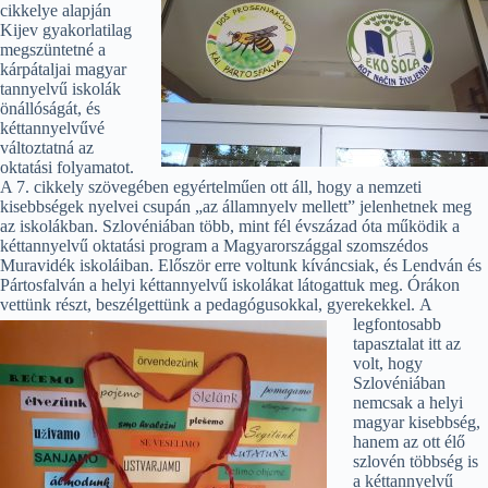
cikkelye alapján
Kijev gyakorlatilag
megszüntetné a
kárpátaljai magyar
tannyelvű iskolák
önállóságát, és
kéttannyelvűvé
változtatná az
oktatási folyamatot.
A 7. cikkely szövegében egyértelműen ott áll, hogy a nemzeti
kisebbségek nyelvei csupán „az államnyelv mellett” jelenhetnek meg
az iskolákban. Szlovéniában több, mint fél évszázad óta működik a
kéttannyelvű oktatási program a Magyarországgal szomszédos
Muravidék iskoláiban. Először erre voltunk kíváncsiak, és Lendván és
Pártosfalván a helyi kéttannyelvű iskolákat látogattuk meg. Órákon
vettünk részt, beszélgettünk a pedagógusokkal, gyerekekkel.
A
legfontosabb
tapasztalat itt az
volt, hogy
Szlovéniában
nemcsak a helyi
magyar kisebbség,
hanem az ott élő
szlovén többség is
a kéttannyelvű