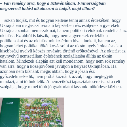
– Van remény arra, hogy a Szlovéniában, Finnországban
megszerzett tudást alkalmazni is tudják majd itthon?
– Sokan tudják, mit és hogyan kellene tenni annak érdekében, hogy
Ukrajnában magas színvonalú képzésben részesüljenek a gyerekek.
Ukrajna azonban nem szakmai, hanem politikai céloknak rendeli alá az
oktatást. Ez abból is látszik, hogy nem a gyerekek érdeklik a
politikusokat és az oktatási minisztérium hivatalnokait, hanem az,
hogyan lehet politikai tőkét kovácsolni az ukrán nyelvű oktatásnak a
kisebbségi nyelvű képzés rovására történő erőltetésével. Az oktatást az
egynyelvű nemzetállam építésének szolgálatába állítja az ukrán
hatalom. Mindezek alapján azt kell mondanom, hogy nem sok remény
van arra, hogy a közeljövőben javuljon a helyzet Ukrajnában. Ha
azonban nem bíznánk mégis abban, hogy a józan ész
győzedelmeskedik, nem próbálkoznánk azzal, hogy megtegyük
mindazt, ami tőlünk telik. A nemzetközi tapasztalatcsere is azt a célt
szolgálja, hogy minél több jó gyakorlatot lássunk működése közben.