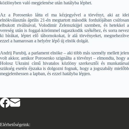
közlönyben való megjelenése után hatályba léphet.
Az a Porosenko látta el ma kézjegyével a törvényt, aki az idei
elnökválasztás április 21-én megtartott második fordulójában csúfosan
elbukott riválisával, Volodimir Zelenszkijjel szemben, és hetekkel a
vereség után is foggal-körömmel ragaszkodik székéhez, és sorra nevez
ki bírákat, léptet elő tábornokokat, ír alá törvényeket, megnehezítve
ezzel a hamarosan a helyére lépő új elnök dolgát.
Andrij Parubij, a parlament elnöke – aki több más személy mellett jelen
volt akkor, amikor Porosenko szignálta a törvényt – elmondta, hogy a
Holosz Ukraini című hivatalos közlöny szerkesztői és munkatársai
szükség esetén éjszaka is dolgozni fognak, hogy a jogszabály mielőbb
megjelenhessen a lapban, és ezzel hatályba lépjen.
Elérhetőségeink: