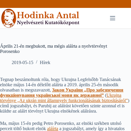
Skip
to
content
Április 21-én megbukott, ma mégis aláírta a nyelvtörvényt
Porosenko
2019-05-15
Hírek
Tegnap beszámoltunk róla, hogy Ukrajna Legfelsőbb Tanácsának
elnöke május 14-én délelőtt aláírta a 2019. április 25-én második
olvasatban is megszavazott,
Закон України „Про забезпечення
функціонування української мови як державної”
(
Ukrajna
törvénye „Az ukrán mint államnyelv funkcionálásának biztosításáról”
)
című jogszabályt, és Parubij az aláírást követően szinte azonnal el is
küldte az aláírt törvényt Ukrajna elnökének aláírásra.
Ma, május 15-én pedig Petro Porosenko, az elnöki székben utolsó
perceit töltő bukott elnök
aláírta
a jogszabályt, amely így a hivatalos