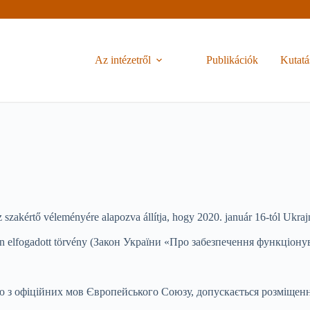
Az intézetről
Publikációk
Kutatá
 szakértő véleményére alapozva állítja, hogy 2020. január 16-tól Ukra
 25-én elfogadott törvény (Закон України «Про забезпечення функціон
єю з офіційних мов Європейського Союзу, допускається розміщен