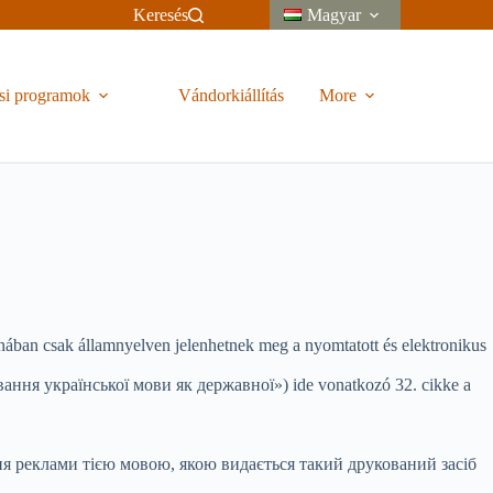
Keresés
Magyar
si programok
Vándorkiállítás
More
jnában csak államnyelven jelenhetnek meg a nyomtatott és elektronikus
ування української мови як державної») ide vonatkozó 32. cikke a
ня реклами тією мовою, якою видається такий друкований засіб