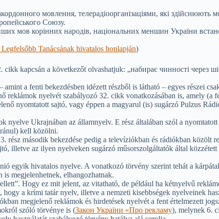
кордонного мовлення, телерадіоорганізаціями, які здійснюють 
ропейського Союзу.
інших мов корінних народів, національних меншин України встан
 Legfelsőbb Tanácsának hivatalos honlapján
)
 32. cikk kapcsán a következőt olvashatjuk: „набирає чинності через
– amint a fenti bekezdésben idézett részből is látható – egyes részei c
nő reklámok nyelvét szabályozó 32. cikk vonatkozásában is, amely (a fe
lenő nyomtatott sajtó, vagy éppen a magyarul (is) sugárzó Pulzus Rád
 nyelve Ukrajnában az államnyelv. E rész általában szól a nyomtatott sa
ánul) kell közölni.
 3. rész második bekezdése pedig a televíziókban és rádiókban közölt 
tó, illetve az ilyen nyelveken sugárzó műsorszolgáltatók által közzétet
ó egyik hivatalos nyelve. A vonatkozó törvény szerint tehát a kárpáta
n is megjelenhetnek, elhangozhatnak.
llett”. Hogy ez mit jelent, az vitatható, de például ha kétnyelvű rek
t, hogy a krími tatár nyelv, illetve a nemzeti kisebbségek nyelveinek h
ókban megjelenő reklámok és hirdetések nyelvét a fent értelmezett jogsz
okról szóló törvénye is (
Закон України «Про рекламу
), melynek 6. 
elv használatát szabályozó törvény hatálya alá sorolja.