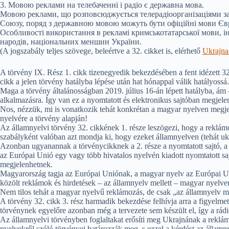
3. Мовою реклами на телебаченні і радіо є державна мова.
Мовою реклами, що розповсюджується телерадіоорганізаціями за
Союзу, поряд з державною мовою можуть бути офіційні мови Єв
Особливості використання в рекламі кримськотатарської мови, 
народів, національних меншин України.
(A jogszabály teljes szövege, beleértve a 32. cikket is, elérhető
Ukrajna
A törvény IX. Rész 1. cikk tizenegyedik bekezdésében a fent idézett
cikk a jelen törvény hatályba lépése után hat hónappal válik hatályossá.
Maga a törvény általánosságban 2019. július 16-án lépett hatályba, ám 
alkalmazásra. Így van ez a nyomtatott és elektronikus sajtóban megjele
Nos, nézzük, mi is vonatkozik tehát konkrétan a magyar nyelven megje
nyelvére a törvény alapján!
Az államnyelvi törvény 32. cikkének 1. része leszögezi, hogy a reklámok
szabályként valóban azt mondja ki, hogy ezeket államnyelven (tehát ukr
Azonban ugyanannak a törvénycikknek a 2. része a nyomtatott sajtó, a
az Európai Unió egy vagy több hivatalos nyelvén kiadott nyomtatott saj
megjelenhetnek.
Magyarország tagja az Európai Uniónak, a magyar nyelv az Európai Uni
közölt reklámok és hirdetések – az államnyelv mellett – magyar nyelve
Nem tilos tehát a magyar nyelvű reklámozás, de csak „az államnyelv me
A törvény 32. cikk 3. rész harmadik bekezdése felhívja arra a figyelme
törvénynek egyelőre azonban még a tervezete sem készült el, így a rádi
Az államnyelvi törvényben foglaltakat erősíti meg Ukrajnának a reklám
nyelvekről szóló törvényei határozzák meg, s ezzel a kérdést az államny