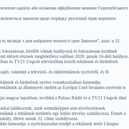
мовлення однією або кількома офіційними мовами Європейського
овлюються законом щодо порядку реалізації прав корінних
 шість місяців з дня набрання чинності цим Законом”, azaz: a 32.
sak fokozatosan, később válnak hatályossá és fokozatosan kerülnek
nti idézett résznek megfelelően) valóban 2020. január 16-ától hatályos.
ióban és TV21 Ungvár televízióban közölt reklámok és hirdetések
jtó, valamint a televízió- és rádióreklámok nyelvéről, és fő
reklámok és hirdetések nyelve vonatkozásában kimondja:
t reklámok az államnyelv mellett az Európai Unió hivatalos nyelvein is
ljai magyar lapokban, továbbá a Pulzus Rádió és a TV21 Ungvár által
lámokkal találkozunk, azok semmiképpen sem törvénytelenek.
asználatát a reklámok területén egy külön törvény szabályozza. Ennek a
abály, illetve annak 32. cikke szabályozza.
cikke kimondja: a nyelvhasználat rendjét a reklámok terén Ukrajna