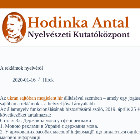
Skip
to
content
A reklámok nyelvéről
2020-01-16
Hírek
Az
ukrán sajtóban megjelent hír
állításával szemben – amely egy jogász
sajtóban a reklámok – a helyzet jóval árnyaltabb.
Az államnyelv funkcionálásának biztosításáról szóló, 2019. április
következőket tartalmazza:
Стаття 32. Державна мова у сфері реклами
1. Мовою реклами в Україні є державна мова.
2. У друкованих засобах масової інформації, що видаються одні
масової інформації.