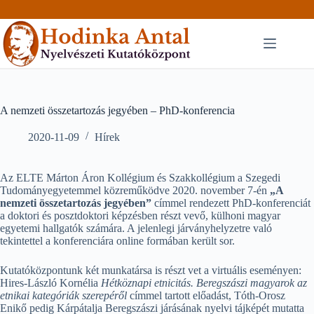
Skip
to
content
A nemzeti összetartozás jegyében – PhD-konferencia
2020-11-09
Hírek
Az ELTE Márton Áron Kollégium és Szakkollégium a Szegedi
Tudományegyetemmel közreműködve 2020. november 7-én
„A
nemzeti összetartozás jegyében”
címmel rendezett PhD-konferenciát
a doktori és posztdoktori képzésben részt vevő, külhoni magyar
egyetemi hallgatók számára. A jelenlegi járványhelyzetre való
tekintettel a konferenciára online formában került sor.
Kutatóközpontunk két munkatársa is részt vet a virtuális eseményen:
Hires-László Kornélia
Hétköznapi etnicitás. Beregszászi magyarok az
etnikai kategóriák szerepéről
címmel tartott előadást, Tóth-Orosz
Enikő pedig Kárpátalja Beregszászi járásának nyelvi tájképét mutatta