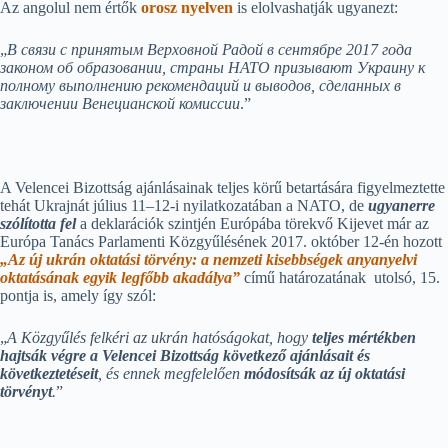
Az angolul nem értők
orosz nyelven
is elolvashatják ugyanezt:
„
В связи с принятым Верховной Радой в сентябре 2017 года
законом об образовании, страны НАТО призывают Украину к
полному выполнению рекомендаций и выводов, сделанных в
заключении Венецианской комиссии
.”
A Velencei Bizottság ajánlásainak teljes körű betartására figyelmeztette
tehát Ukrajnát július 11–12-i nyilatkozatában a NATO, de
ugyanerre
szólította fel
a deklarációk szintjén Európába törekvő Kijevet már az
Európa Tanács Parlamenti Közgyűlésének 2017. október 12-én hozott
„Az új ukrán oktatási törvény: a nemzeti kisebbségek anyanyelvi
oktatásának egyik legfőbb akadálya”
című határozatának utolsó, 15.
pontja is, amely így szól:
„
A Közgyűlés felkéri az ukrán hatóságokat, hogy
teljes mértékben
hajtsák végre a Velencei Bizottság következő ajánlásait és
következtetéseit
, és ennek megfelelően
módosítsák az új oktatási
törvényt
.
”