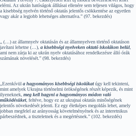
elérni. Az ukrán hatóságok állításai ellenére sem teljesen világos, hogy
a kisebbség nyelvén történő oktatás jelentős csökkentése az egyetlen
vagy akár a legjobb lehetséges alternatíva.” (97. bekezdés)
„ (…) az államnyelv oktatásán és az államnyelven történő oktatáson
javítani lehetne (…),
a kisebbségi nyelveken oktató iskolákon belül
,
ami nem zárja ki az ukrán nyelv oktatásához rendelkezésre álló órák
számának növelését.” (98. bekezdés)
„Ezenkívül
a hagyományos kisebbségi iskolákat
úgy kell tekinteni,
mint amelyek Ukrajna történelmi örökségének részét képezik, és mint
ilyeneknek,
meg kell hagyni a hagyományos módon való
működésüket
, feltéve, hogy ez az ukrajnai oktatás minőségének
jelentős növekedését jelenti. Ez egy életképes megoldás lehet, amely
jobban megfelel az arányosság követelményének és az interetnikus
párbeszédnek, a tiszteletnek és a megértésnek.” (102. bekezdés)