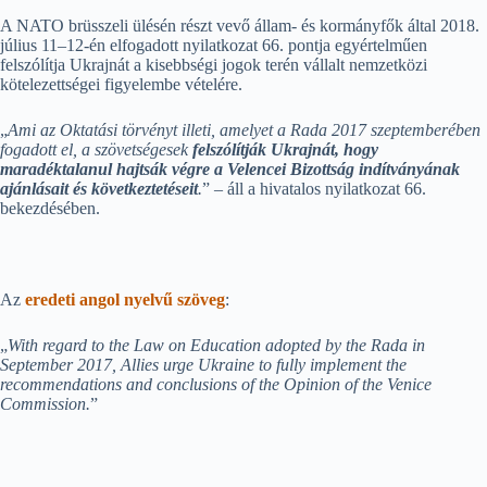
A NATO brüsszeli ülésén részt vevő állam- és kormányfők által 2018.
július 11–12-én elfogadott nyilatkozat 66. pontja egyértelműen
felszólítja Ukrajnát a kisebbségi jogok terén vállalt nemzetközi
kötelezettségei figyelembe vételére.
„
Ami az Oktatási törvényt illeti, amelyet a Rada 2017 szeptemberében
fogadott el, a szövetségesek
felszólítják Ukrajnát, hogy
maradéktalanul hajtsák végre a Velencei Bizottság indítványának
ajánlásait és következtetéseit
.
” – áll a hivatalos nyilatkozat 66.
bekezdésében.
Az
eredeti angol nyelvű szöveg
:
„
With regard to the Law on Education adopted by the Rada in
September 2017, Allies urge Ukraine to fully implement the
recommendations and conclusions of the Opinion of the Venice
Commission.
”