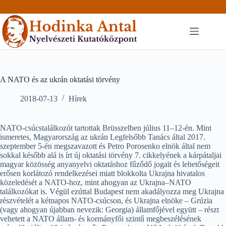
Skip
to
content
A NATO és az ukrán oktatási törvény
2018-07-13
Hírek
NATO-csúcstalálkozót tartottak Brüsszelben július 11–12-én. Mint
ismeretes, Magyarország az ukrán Legfelsőbb Tanács által 2017.
szeptember 5-én megszavazott és Petro Porosenko elnök által nem
sokkal később alá is írt új oktatási törvény 7. cikkelyének a kárpátaljai
magyar közösség anyanyelvi oktatáshoz fűződő jogait és lehetőségeit
erősen korlátozó rendelkezései miatt blokkolta Ukrajna hivatalos
közeledését a NATO-hoz, mint ahogyan az Ukrajna–NATO
találkozókat is. Végül ezúttal Budapest nem akadályozza meg Ukrajna
részvételét a kétnapos NATO-csúcson, és Ukrajna elnöke – Grúzia
(vagy ahogyan újabban nevezik: Georgia) államfőjével együtt – részt
vehetett a NATO állam- és kormányfői szintű megbeszélésének