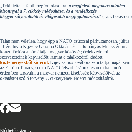
„Tekintettel a fenti megfontolásokra,
a megfelelő megoldás minden
bizonnyal a 7. cikkely módosítása, és a rendelkezés
kiegyensúlyozottabb és világosabb megfogalmazása
.” (125. bekezdés)
Talán nem véletlen, hogy épp a NATO-csúccsal párhuzamosan, július
11-ére hívta Kijevbe Ukrajna Oktatási és Tudományos Minisztériuma
konzultációra a kárpátaljai magyar közösség érdekvédelmi
szervezeteinek képviselőit. Amint a találkozóról kiadott
közleményekből kiderül,
Kijev sajnos továbbra sem tartja magát sem
az Európa Tanács, sem a NATO felszólításához, és nem hajlandó
érdemben tárgyalni a magyar nemzeti kisebbség képviselőivel az
oktatásról szóló törvény 7. cikkelyének érdemi módosításáról.
Elérhetőségeink: