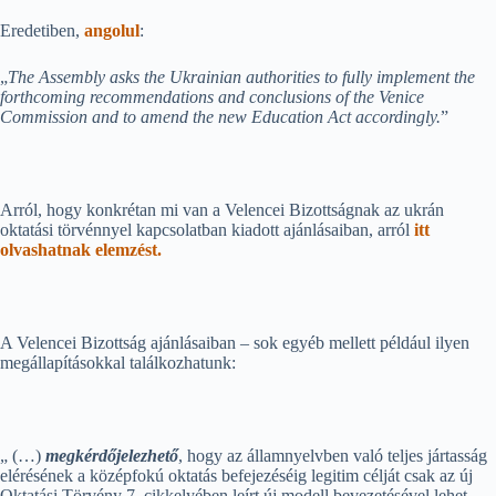
Eredetiben,
angolul
:
„
The Assembly asks the Ukrainian authorities to fully implement the
forthcoming recommendations and conclusions of the Venice
Commission and to amend the new Education Act accordingly.
”
Arról, hogy konkrétan mi van a Velencei Bizottságnak az ukrán
oktatási törvénnyel kapcsolatban kiadott ajánlásaiban, arról
itt
olvashatnak elemzést.
A Velencei Bizottság ajánlásaiban – sok egyéb mellett például ilyen
megállapításokkal találkozhatunk:
„ (…)
megkérdőjelezhető
, hogy az államnyelvben való teljes jártasság
elérésének a középfokú oktatás befejezéséig legitim célját csak az új
Oktatási Törvény 7. cikkelyében leírt új modell bevezetésével lehet