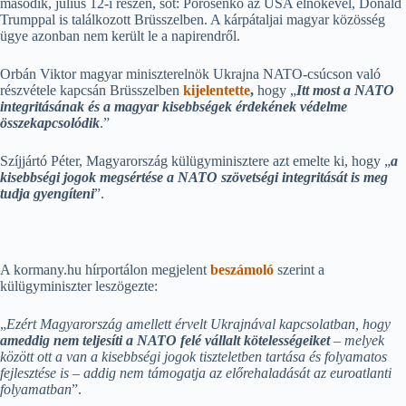
második, július 12-i részén, sőt: Porosenko az USA elnökével, Donald
Trumppal is találkozott Brüsszelben. A kárpátaljai magyar közösség
ügye azonban nem került le a napirendről.
Orbán Viktor magyar miniszterelnök Ukrajna NATO-csúcson való
részvétele kapcsán Brüsszelben
kijelentette
,
hogy „
Itt most a NATO
integritásának és a magyar kisebbségek érdekének védelme
összekapcsolódik
.”
Szíjjártó Péter, Magyarország külügyminisztere azt emelte ki, hogy „
a
kisebbségi jogok megsértése a
NATO szövetségi integritását is meg
tudja gyengíteni
”.
A kormany.hu hírportálon megjelent
beszámoló
szerint a
külügyminiszter leszögezte:
„
Ezért Magyarország amellett érvelt Ukrajnával kapcsolatban, hogy
ameddig nem teljesíti a NATO felé vállalt kötelességeiket
– melyek
között ott a van a kisebbségi jogok tiszteletben tartása és folyamatos
fejlesztése is – addig nem támogatja az előrehaladását az euroatlanti
folyamatban
”.