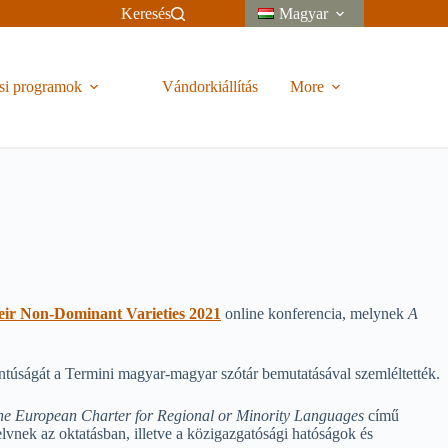
Keresés
Magyar
si programok
Vándorkiállítás
More
heir Non-Dominant Varieties 2021
online konferencia, melynek
A
túságát a Termini magyar-magyar szótár bemutatásával szemléltették.
f the European Charter for Regional or Minority Languages
című
lvnek az oktatásban, illetve a közigazgatósági hatóságok és