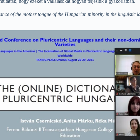
utatták, hogy ezeket a vállalásokat hogyan teljesítik a gyakorlatban.
nce of the mother tongue of the Hungarian minority in the linguistic 