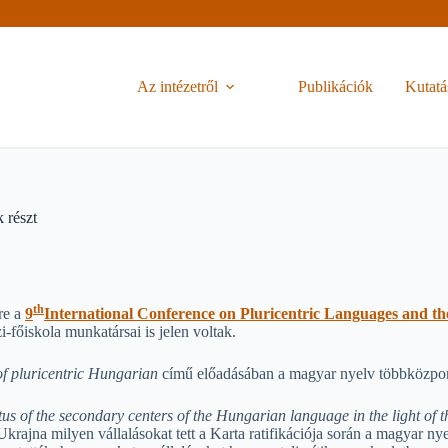
Az intézetről
Publikációk
Kutatá
 részt
th
re a
9
International Conference on Pluricentric Languages and t
-főiskola munkatársai is jelen voltak.
 of pluricentric Hungarian
című előadásában a magyar nyelv többközpon
tus of the secondary centers of the Hungarian language in the light o
rajna milyen vállalásokat tett a Karta ratifikációja során a magyar nye