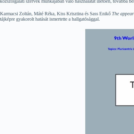
közszolgálati szervek munkájában való használatát illetően, továbbá bem
Karmacsi Zoltán, Máté Réka, Kiss Krisztina és Sass Enikő
The appeara
tájképre gyakorolt hatását ismertette a hallgatósággal.