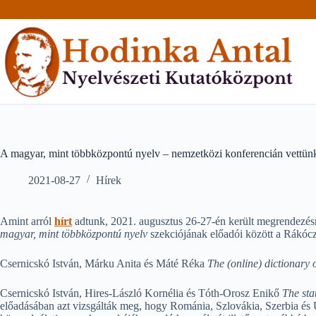
Skip
to
content
A magyar, mint többközpontú nyelv – nemzetközi konferencián vettünk
2021-08-27
Hírek
Amint arról
hírt
adtunk, 2021. augusztus 26-27-én került megrendezés
magyar, mint többközpontú nyelv
szekciójának előadói között a Rákóczi
Csernicskó István, Márku Anita és Máté Réka
The (online) dictionary
Csernicskó István, Hires-László Kornélia és Tóth-Orosz Enikő
The sta
előadásában azt vizsgálták meg, hogy Románia, Szlovákia, Szerbia és Uk