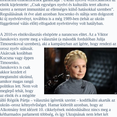
elnök kijelentette: „Csak egységes nyelvi és kulturális teret alkotva
szerez a nemzet immunitást az ellenséges külső hatásokkal szemben”.
Regnálásának öt éve alatt azonban Juscsenko és stábja sem dolgozott
ki új nyelvtörvényt, továbbra is a még 1989-ben (tehát az ukrán
függetlenné válás előtt) elfogadott nyelvtörvény volt hatályban.
A 2010-es elnökválasztás elsöpörte a narancsos elitet. Az a Viktor
Janukovics nyerte meg a választást (a második fordulóban Julija
Timosenkoval szemben), aki a kampányban azt ígérte, hogy rendezi az
orosz nyelv státusát.
Akárcsak korábban
Kucsma vagy éppen
Timosenko,
Janukovics is csak
akkor kezdett el
megtanulni ukránul,
amikor magas rangú
politikus lett. Nem volt
meglepő tehát, hogy
az elnök és a mögötte
álló Régiók Pártja – választási ígéretük szerint – kodifikálni akarták az
ukrán–orosz kétnyelvűséget. Hamar kiderült azonban, hogy az
Alkotmány fent idézett 10. cikkelyének módosításához nincs meg a
kétharmados parlamenti többség, és így Ukrajnának nem lehet két