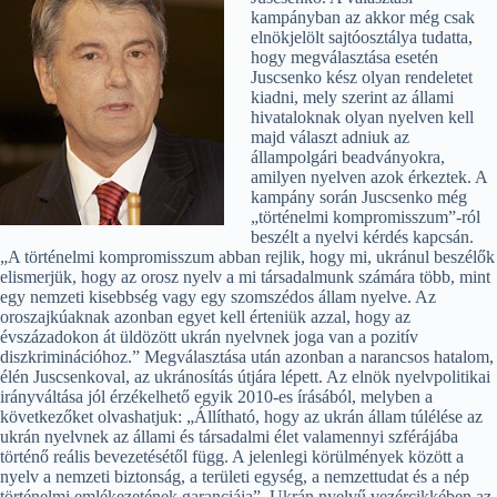
kampányban az akkor még csak
elnökjelölt sajtóosztálya tudatta,
hogy megválasztása esetén
Juscsenko kész olyan rendeletet
kiadni, mely szerint az állami
hivataloknak olyan nyelven kell
majd választ adniuk az
állampolgári beadványokra,
amilyen nyelven azok érkeztek. A
kampány során Juscsenko még
„történelmi kompromisszum”-ról
beszélt a nyelvi kérdés kapcsán.
„A történelmi kompromisszum abban rejlik, hogy mi, ukránul beszélők
elismerjük, hogy az orosz nyelv a mi társadalmunk számára több, mint
egy nemzeti kisebbség vagy egy szomszédos állam nyelve. Az
oroszajkúaknak azonban egyet kell érteniük azzal, hogy az
évszázadokon át üldözött ukrán nyelvnek joga van a pozitív
diszkriminációhoz.” Megválasztása után azonban a narancsos hatalom,
élén Juscsenkoval, az ukránosítás útjára lépett. Az elnök nyelvpolitikai
irányváltása jól érzékelhető egyik 2010-es írásából, melyben a
következőket olvashatjuk: „Állítható, hogy az ukrán állam túlélése az
ukrán nyelvnek az állami és társadalmi élet valamennyi szférájába
történő reális bevezetésétől függ. A jelenlegi körülmények között a
nyelv a nemzeti biztonság, a területi egység, a nemzettudat és a nép
történelmi emlékezetének garanciája”. Ukrán nyelvű vezércikkében az