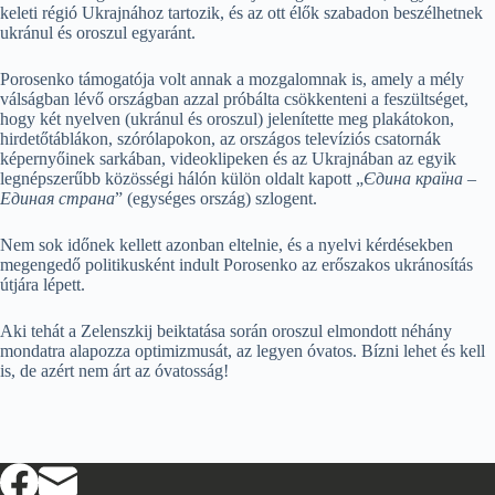
keleti régió Ukrajnához tartozik, és az ott élők szabadon beszélhetnek
ukránul és oroszul egyaránt.
Porosenko támogatója volt annak a mozgalomnak is, amely a mély
válságban lévő országban azzal próbálta csökkenteni a feszültséget,
hogy két nyelven (ukránul és oroszul) jelenítette meg plakátokon,
hirdetőtáblákon, szórólapokon, az országos televíziós csatornák
képernyőinek sarkában, videoklipeken és az Ukrajnában az egyik
legnépszerűbb közösségi hálón külön oldalt kapott „
Єдина країна –
Единая страна
” (egységes ország) szlogent.
Nem sok időnek kellett azonban eltelnie, és a nyelvi kérdésekben
megengedő politikusként indult Porosenko az erőszakos ukránosítás
útjára lépett.
Aki tehát a Zelenszkij beiktatása során oroszul elmondott néhány
mondatra alapozza optimizmusát, az legyen óvatos. Bízni lehet és kell
is, de azért nem árt az óvatosság!