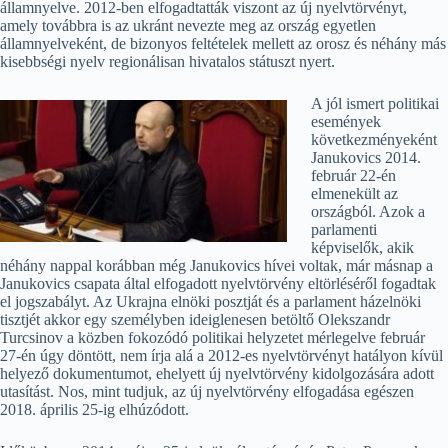
államnyelve. 2012-ben elfogadtatták viszont az új nyelvtörvényt,
amely továbbra is az ukránt nevezte meg az ország egyetlen
államnyelveként, de bizonyos feltételek mellett az orosz és néhány más
kisebbségi nyelv regionálisan hivatalos státuszt nyert.
A jól ismert politikai
események
következményeként
Janukovics 2014.
február 22-én
elmenekült az
országból. Azok a
parlamenti
képviselők, akik
néhány nappal korábban még Janukovics hívei voltak, már másnap a
Janukovics csapata által elfogadott nyelvtörvény eltörléséről fogadtak
el jogszabályt. Az Ukrajna elnöki posztját és a parlament házelnöki
tisztjét akkor egy személyben ideiglenesen betöltő Olekszandr
Turcsinov a közben fokozódó politikai helyzetet mérlegelve február
27-én úgy döntött, nem írja alá a 2012-es nyelvtörvényt hatályon kívül
helyező dokumentumot, ehelyett új nyelvtörvény kidolgozására adott
utasítást. Nos, mint tudjuk, az új nyelvtörvény elfogadása egészen
2018. április 25-ig elhúzódott.