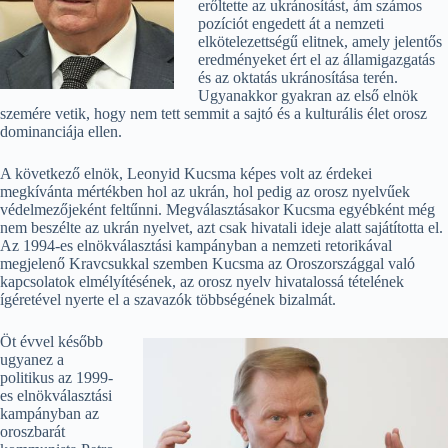
erőltette az ukránosítást, ám számos
pozíciót engedett át a nemzeti
elkötelezettségű elitnek, amely jelentős
eredményeket ért el az államigazgatás
és az oktatás ukránosítása terén.
Ugyanakkor gyakran az első elnök
szemére vetik, hogy nem tett semmit a sajtó és a kulturális élet orosz
dominanciája ellen.
A következő elnök, Leonyid Kucsma képes volt az érdekei
megkívánta mértékben hol az ukrán, hol pedig az orosz nyelvűek
védelmezőjeként feltűnni. Megválasztásakor Kucsma egyébként még
nem beszélte az ukrán nyelvet, azt csak hivatali ideje alatt sajátította el.
Az 1994-es elnökválasztási kampányban a nemzeti retorikával
megjelenő Kravcsukkal szemben Kucsma az Oroszországgal való
kapcsolatok elmélyítésének, az orosz nyelv hivatalossá tételének
ígéretével nyerte el a szavazók többségének bizalmát.
Öt évvel később
ugyanez a
politikus az 1999-
es elnökválasztási
kampányban az
oroszbarát