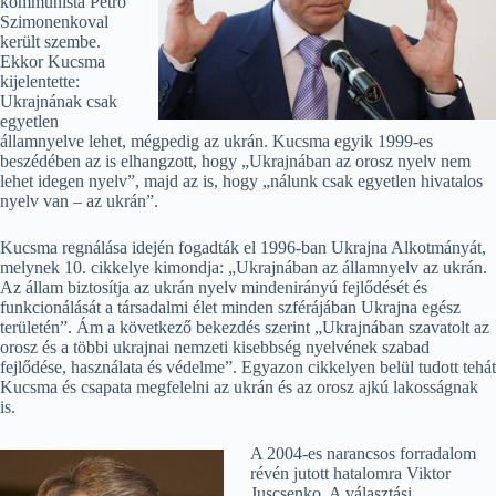
kommunista Petro
Szimonenkoval
került szembe.
Ekkor Kucsma
kijelentette:
Ukrajnának csak
egyetlen
államnyelve lehet, mégpedig az ukrán. Kucsma egyik 1999-es
beszédében az is elhangzott, hogy „Ukrajnában az orosz nyelv nem
lehet idegen nyelv”, majd az is, hogy „nálunk csak egyetlen hivatalos
nyelv van – az ukrán”.
Kucsma regnálása idején fogadták el 1996-ban Ukrajna Alkotmányát,
melynek 10. cikkelye kimondja: „Ukrajnában az államnyelv az ukrán.
Az állam biztosítja az ukrán nyelv mindenirányú fejlődését és
funkcionálását a társadalmi élet minden szférájában Ukrajna egész
területén”. Ám a következő bekezdés szerint „Ukrajnában szavatolt az
orosz és a többi ukrajnai nemzeti kisebbség nyelvének szabad
fejlődése, használata és védelme”. Egyazon cikkelyen belül tudott tehát
Kucsma és csapata megfelelni az ukrán és az orosz ajkú lakosságnak
is.
A 2004-es narancsos forradalom
révén jutott hatalomra Viktor
Juscsenko. A választási