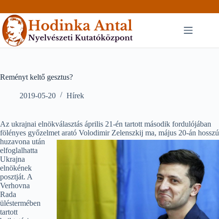
Skip
to
content
Reményt keltő gesztus?
2019-05-20
Hírek
Az ukrajnai elnökválasztás április 21-én tartott második fordulójában
fölényes győzelmet arató Volodimir Zelenszkij ma,
május 20-án hosszú
huzavona után
elfoglalhatta
Ukrajna
elnökének
posztját. A
Verhovna
Rada
üléstermében
tartott