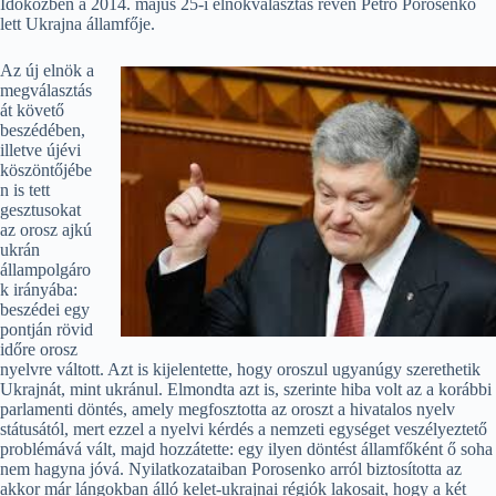
Időközben a 2014. május 25-i elnökválasztás révén Petro Porosenko
lett Ukrajna államfője.
Az új elnök a
megválasztás
át követő
beszédében,
illetve újévi
köszöntőjébe
n is tett
gesztusokat
az orosz ajkú
ukrán
állampolgáro
k irányába:
beszédei egy
pontján rövid
időre orosz
nyelvre váltott. Azt is kijelentette, hogy oroszul ugyanúgy szerethetik
Ukrajnát, mint ukránul. Elmondta azt is, szerinte hiba volt az a korábbi
parlamenti döntés, amely megfosztotta az oroszt a hivatalos nyelv
státusától, mert ezzel a nyelvi kérdés a nemzeti egységet veszélyeztető
problémává vált, majd hozzátette: egy ilyen döntést államfőként ő soha
nem hagyna jóvá. Nyilatkozataiban Porosenko arról biztosította az
akkor már lángokban álló kelet-ukrajnai régiók lakosait, hogy a két