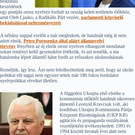
beiktatási
beszédének
egy pontján orosz nyelven fordult az ország keleti területein élőkhöz,
amit Oleh Ljasko, a Radikális Párt vezére,
parlamenti képviselő
bekiabálással nehezményezett
.
A néhány nappal ezelőtt a már megbukott, de hatalmát még át nem
adott elnök,
Petro Porosenko által aláírt államnyelvi
törvény
fényében az új elnök orosz nyelven elhangzott mondatait
sokan reményt keltő gesztusként értékelik, és azt remélik, a ma
hatalomba lépett államfő hátat fordít az erőszakos ukránosításnak.
Reméljük, így lesz. Ám nem feledkezhetünk meg arról, hogy az ukrán
politikai elit tagjai nem egyszer tettek már 180 fokos fordulatot
nyelvpolitikai elveiket illetően.
A független Ukrajna első elnöke a
kommunista időkből hatalmát sikeresen
átmentő Leonyid Kravcsuk volt, aki
korábban Ukrajna Kommunista Pártja
Központi Bizottságának (UKP KB)
agitációs és propaganda osztályának
vezetőjeként tevékenykedett. 1991 és
1994 közötti hivatali évei alatt nem