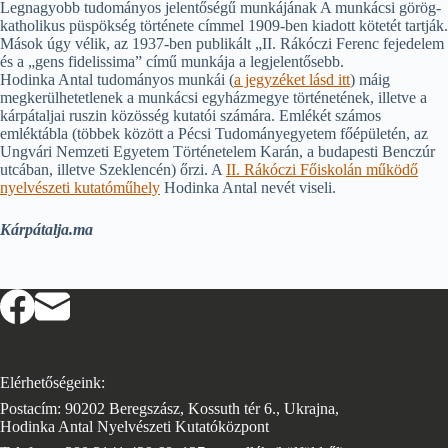
Legnagyobb tudományos jelentőségű munkájának A munkácsi görög-
katholikus püspökség története címmel 1909-ben kiadott kötetét tartják.
Mások úgy vélik, az 1937-ben publikált „II. Rákóczi Ferenc fejedelem
és a „gens fidelissima” című munkája a legjelentősebb.
Hodinka Antal tudományos munkái (
a jegyzéket lásd itt
) máig
megkerülhetetlenek a munkácsi egyházmegye történetének, illetve a
kárpátaljai ruszin közösség kutatói számára. Emlékét számos
emléktábla (többek között a Pécsi Tudományegyetem főépületén, az
Ungvári Nemzeti Egyetem Történetelem Karán, a budapesti Benczúr
utcában, illetve Szeklencén) őrzi. A
II. Rákóczi Főiskolán működő
nyelvészeti kutatóműhely
Hodinka Antal nevét viseli.
Kárpátalja.ma
Elérhetőségeink:
Postacím: 90202 Beregszász, Kossuth tér 6., Ukrajna,
Hodinka Antal Nyelvészeti Kutatóközpont