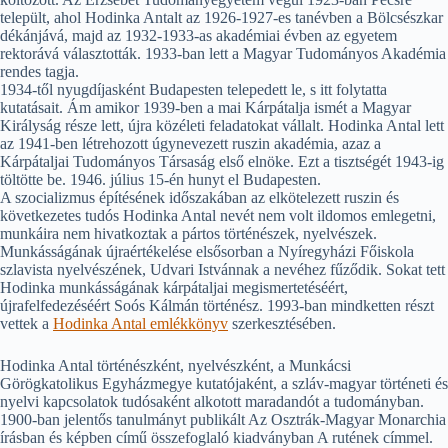
települt, ahol Hodinka Antalt az 1926-1927-es tanévben a Bölcsészkar
dékánjává, majd az 1932-1933-as akadémiai évben az egyetem
rektorává választották. 1933-ban lett a Magyar Tudományos Akadémia
rendes tagja.
1934-től nyugdíjasként Budapesten telepedett le, s itt folytatta
kutatásait. Ám amikor 1939-ben a mai Kárpátalja ismét a Magyar
Királyság része lett, újra közéleti feladatokat vállalt. Hodinka Antal lett
az 1941-ben létrehozott úgynevezett ruszin akadémia, azaz a
Kárpátaljai Tudományos Társaság első elnöke. Ezt a tisztségét 1943-ig
töltötte be. 1946. július 15-én hunyt el Budapesten.
A szocializmus építésének időszakában az elkötelezett ruszin és
következetes tudós Hodinka Antal nevét nem volt ildomos emlegetni,
munkáira nem hivatkoztak a pártos történészek, nyelvészek.
Munkásságának újraértékelése elsősorban a Nyíregyházi Főiskola
szlavista nyelvészének, Udvari Istvánnak a nevéhez fűződik. Sokat tett
Hodinka munkásságának kárpátaljai megismertetéséért,
újrafelfedezéséért Soós Kálmán történész. 1993-ban mindketten részt
vettek a
Hodinka Antal emlékkönyv
szerkesztésében.
Hodinka Antal történészként, nyelvészként, a Munkácsi
Görögkatolikus Egyházmegye kutatójaként, a szláv-magyar történeti és
nyelvi kapcsolatok tudósaként alkotott maradandót a tudományban.
1900-ban jelentős tanulmányt publikált Az Osztrák-Magyar Monarchia
írásban és képben című összefoglaló kiadványban A rutének címmel.