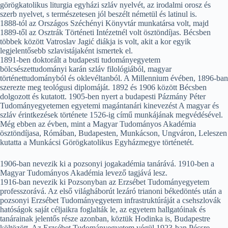
görögkatolikus liturgia egyházi szláv nyelvét, az irodalmi orosz és
szerb nyelvet, s természetesen jól beszélt németül és latinul is.
1888-tól az Országos Széchényi Könyvtár munkatársa volt, majd
1889-től az Osztrák Történeti Intézetnél volt ösztöndíjas. Bécsben
többek között Vatroslav Jagić diákja is volt, akit a kor egyik
legjelentősebb szlavistájaként ismertek el.
1891-ben doktorált a budapesti tudományegyetem
bölcsészettudományi karán szláv filológiából, magyar
történettudományból és oklevéltanból. A Millennium évében, 1896-ban
szerezte meg teológusi diplomáját. 1892 és 1906 között Bécsben
dolgozott és kutatott. 1905-ben nyert a budapesti Pázmány Péter
Tudományegyetemen egyetemi magántanári kinevezést A magyar és
szláv érintkezések története 1526-ig című munkájának megvédésével.
Még ebben az évben, mint a Magyar Tudományos Akadémia
ösztöndíjasa, Rómában, Budapesten, Munkácson, Ungváron, Leleszen
kutatta a Munkácsi Görögkatolikus Egyházmegye történetét.
1906-ban nevezik ki a pozsonyi jogakadémia tanárává. 1910-ben a
Magyar Tudományos Akadémia levező tagjává lesz.
1916-ban nevezik ki Pozsonyban az Erzsébet Tudományegyetem
professzorává. Az első világháborút lezáró trianoni békedöntés után a
pozsonyi Erzsébet Tudományegyetem infrastruktúráját a csehszlovák
hatóságok saját céljaikra foglalták le, az egyetem hallgatóinak és
tanárainak jelentős része azonban, köztük Hodinka is, Budapestre
költözött. Az Erzsébet Tudományegyetem végül 1923-ban Pécsre