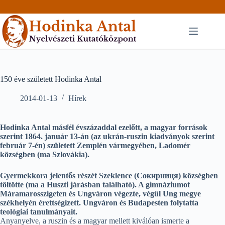
Skip
to
content
150 éve született Hodinka Antal
2014-01-13
Hírek
Hodinka Antal másfél évszázaddal ezelőtt, a magyar források
szerint 1864. január 13-án (az ukrán-ruszin kiadványok szerint
február 7-én) született Zemplén vármegyében, Ladomér
községben (ma Szlovákia).
Gyermekkora jelentős részét Szeklence (Сокирниця) községben
töltötte (ma a Huszti járásban található). A gimnáziumot
Máramarosszigeten és Ungváron végezte, végül Ung megye
székhelyén érettségizett. Ungváron és Budapesten folytatta
teológiai tanulmányait.
Anyanyelve, a ruszin és a magyar mellett kiválóan ismerte a