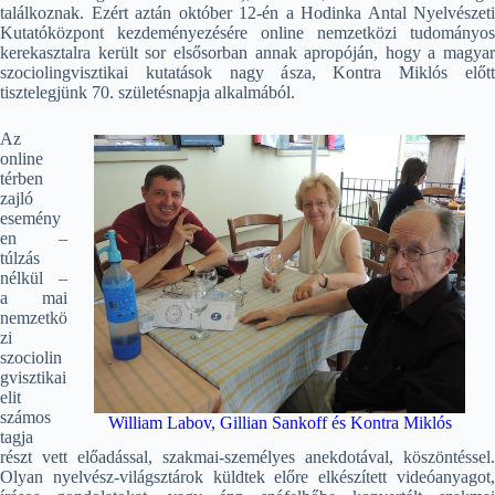
találkoznak. Ezért aztán október 12-én a Hodinka Antal Nyelvészeti
Kutatóközpont kezdeményezésére online nemzetközi tudományos
kerekasztalra került sor elsősorban annak apropóján, hogy a magyar
szociolingvisztikai kutatások nagy ásza, Kontra Miklós előtt
tisztelegjünk 70. születésnapja alkalmából.
Az
online
térben
zajló
esemény
en –
túlzás
nélkül –
a mai
nemzetkö
zi
szociolin
gvisztikai
elit
számos
William Labov, Gillian Sankoff és Kontra Miklós
tagja
részt vett előadással, szakmai-személyes anekdotával, köszöntéssel.
Olyan nyelvész-világsztárok küldtek előre elkészített videóanyagot,