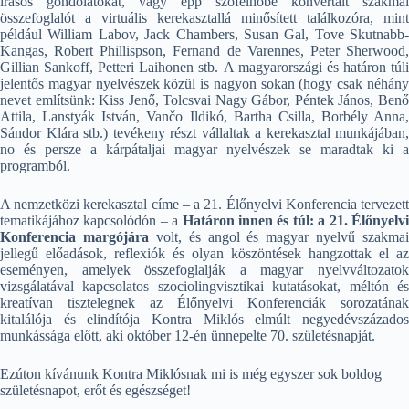
írásos gondolatokat, vagy épp szófelhőbe konvertált szakmai
összefoglalót a virtuális kerekasztallá minősített találkozóra, mint
például William Labov, Jack Chambers, Susan Gal, Tove Skutnabb-
Kangas, Robert Phillispson, Fernand de Varennes, Peter Sherwood,
Gillian Sankoff, Petteri Laihonen stb.
A magyarországi és határon túl
jelentős magyar nyelvészek közül is nagyon sokan (hogy csak néhány
nevet említsünk: Kiss Jenő, Tolcsvai Nagy Gábor, Péntek János, Benő
Attila, Lanstyák István, Vančo Ildikó, Bartha Csilla, Borbély Anna,
Sándor Klára stb.) tevékeny részt vállaltak a kerekasztal munkájában,
no és persze a kárpátaljai magyar nyelvészek se maradtak ki a
programból.
A nemzetközi kerekasztal címe – a 21. Élőnyelvi Konferencia tervezett
tematikájához kapcsolódón – a
Határon innen és túl: a 21. Élőnyelv
Konferencia margójára
volt, és angol és magyar nyelvű szakmai
jellegű előadások, reflexiók és olyan köszöntések hangzottak el az
eseményen, amelyek összefoglalják a magyar nyelvváltozatok
vizsgálatával kapcsolatos szociolingvisztikai kutatásokat, méltón és
kreatívan tisztelegnek az Élőnyelvi Konferenciák sorozatának
kitalálója és elindítója Kontra Miklós elmúlt negyedévszázados
munkássága előtt, aki október 12-én ünnepelte 70. születésnapját.
Ezúton kívánunk Kontra Miklósnak mi is még egyszer sok boldog
születésnapot, erőt és egészséget!