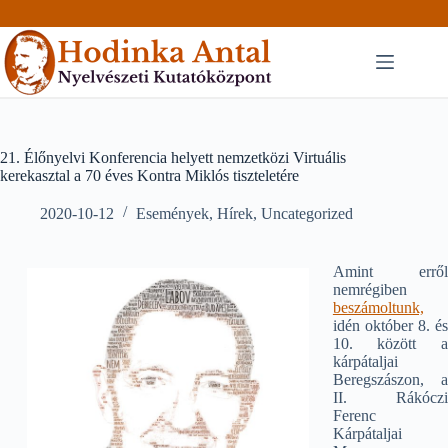
Skip
to
content
21. Élőnyelvi Konferencia helyett nemzetközi Virtuális
kerekasztal a 70 éves Kontra Miklós tiszteletére
2020-10-12
Események
,
Hírek
,
Uncategorized
Amint erről
nemrégiben
beszámoltunk,
idén október 8. és
10. között a
kárpátaljai
Beregszászon, a
II. Rákóczi
Ferenc
Kárpátaljai