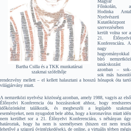
Magyar
Főiskolán, a
Hodinka Antal
Nyelvészeti
Kutatóközpont
szervezésében
került volna sor a
21. Élőnyelvi
Konferenciára. A
nagy
hagyományokkal
bíró nemzetközi
tanácskozást
Bartha Csilla és a TKK munkatársai
azonban – sok-
szakmai szófelhője
sok más hasonló
rendezvény mellett – el kellett halasztani a hosszú hónapok óta tartó
világjárvány miatt.
A nemzetközi nyelvész közösség azonban, amely 1988, vagyis az első
Élőnyelvi Konferencia óta hozzászokott ahhoz, hogy rendszeres
időközönként találkozik, és megbeszéli a legújabb szakmai
eseményeket, nem nyugodott bele abba, hogy a koronavírus miatt idén
nem kerülhet sor a 21. Élőnyelvi Konferenciára, s néhányan úgy
határoztak, hogy ha nem is személyesen (hiszen ezt nem teszik
lehetővé a szigorú óvintézkedések), de online, a virtuális térben mégis