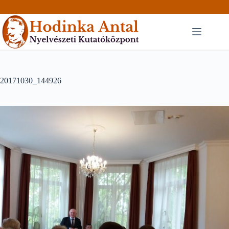
Skip
to
content
20171030_144926