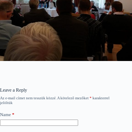
Leave a Reply
Az e-mail címet nem tesszük közzé.
A kötelező mezőket
*
karakterrel
jelöltük
Name
*