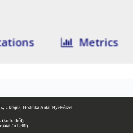
6., Ukrajna, Hodinka Antal Nyelvészeti
(külföldről),
rpátalján belül)