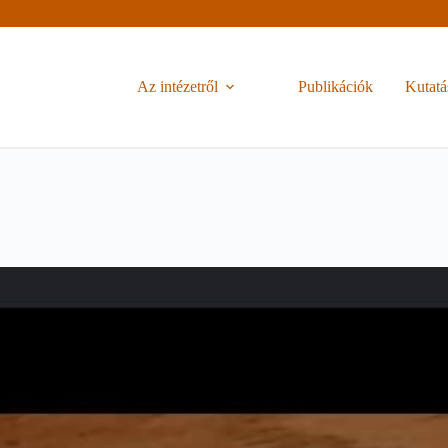
Az intézetről
Publikációk
Kutatá