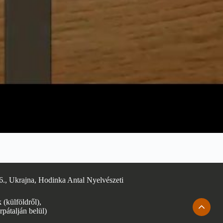
6., Ukrajna, Hodinka Antal Nyelvészeti
(külföldről),
rpátalján belül)