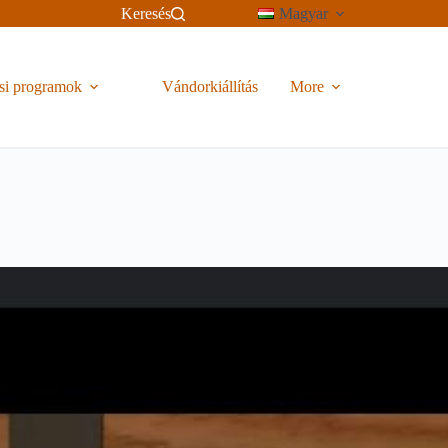
Keresés
Magyar
si programok
Vándorkiállítás
More