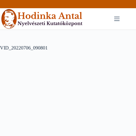
Skip
to
content
VID_20220706_090801