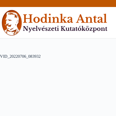
Skip
to
content
VID_20220706_083932