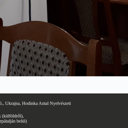
6., Ukrajna, Hodinka Antal Nyelvészeti
(külföldről),
rpátalján belül)