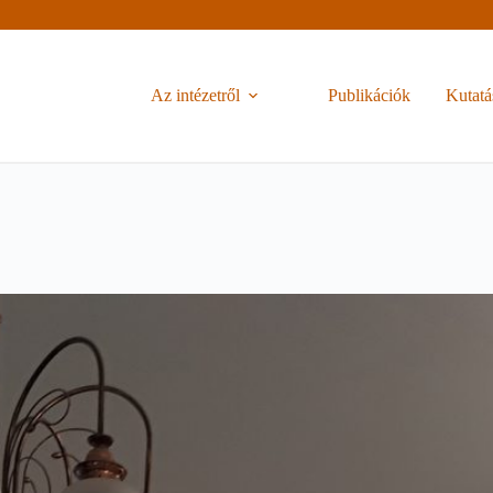
Az intézetről
Publikációk
Kutatá