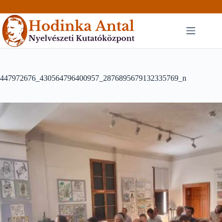
Skip
to
content
447972676_430564796400957_2876895679132335769_n