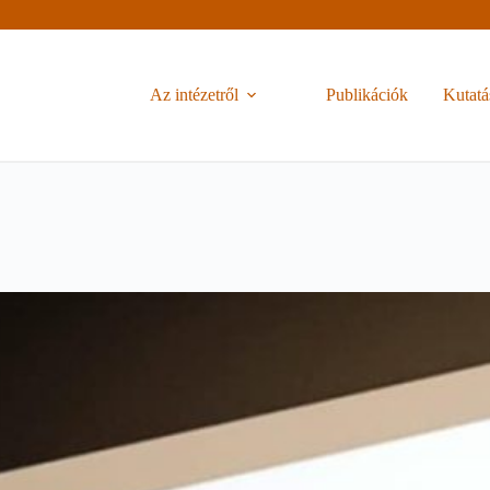
Az intézetről
Publikációk
Kutatá