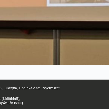
6., Ukrajna, Hodinka Antal Nyelvészeti
(külföldről),
rpátalján belül)