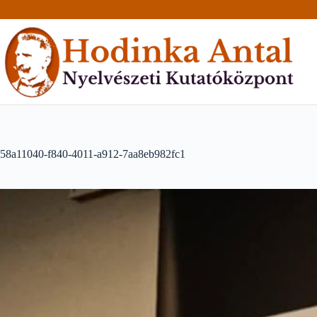
Skip
to
content
58a11040-f840-4011-a912-7aa8eb982fc1