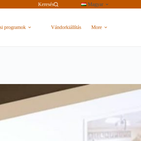
Keresés
Magyar
si programok
Vándorkiállítás
More