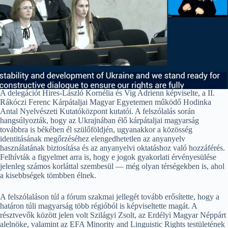
A delegációt Hires-László Kornélia és Vig Adrienn képviselte, a II.
Rákóczi Ferenc Kárpátaljai Magyar Egyetemen működő Hodinka
Antal Nyelvészeti Kutatóközpont kutatói. A felszólalás során
hangsúlyozták, hogy az Ukrajnában élő kárpátaljai magyarság
továbbra is békében él szülőföldjén, ugyanakkor a közösség
identitásának megőrzéséhez elengedhetetlen az anyanyelv
használatának biztosítása és az anyanyelvi oktatáshoz való hozzáférés.
Felhívták a figyelmet arra is, hogy e jogok gyakorlati érvényesülése
jelenleg számos korláttal szembesül — még olyan térségekben is, ahol
a kisebbségek tömbben élnek.
A felszólaláson túl a fórum szakmai jellegét tovább erősítette, hogy a
határon túli magyarság több régióból is képviseltette magát. A
résztvevők között jelen volt Szilágyi Zsolt, az Erdélyi Magyar Néppárt
alelnöke, valamint az EFA Minority and Linguistic Rights testületének