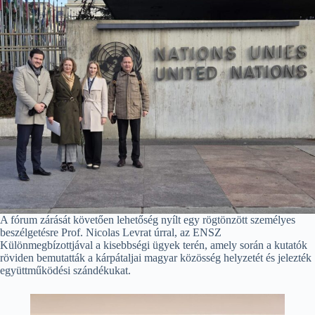
A fórum zárását követően lehetőség nyílt egy rögtönzött személyes
beszélgetésre Prof. Nicolas Levrat úrral, az ENSZ
Különmegbízottjával a kisebbségi ügyek terén, amely során a kutatók
röviden bemutatták a kárpátaljai magyar közösség helyzetét és jelezték
együttműködési szándékukat.