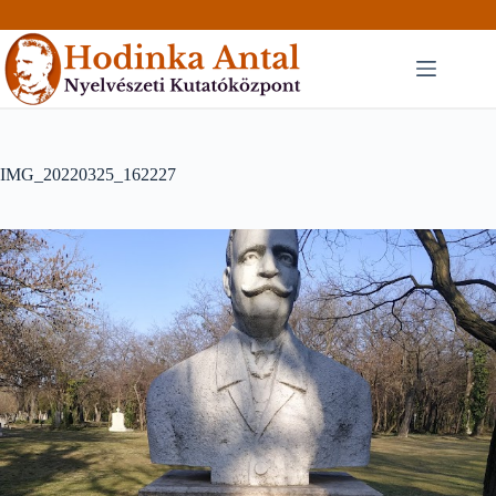
Skip
to
content
IMG_20220325_162227