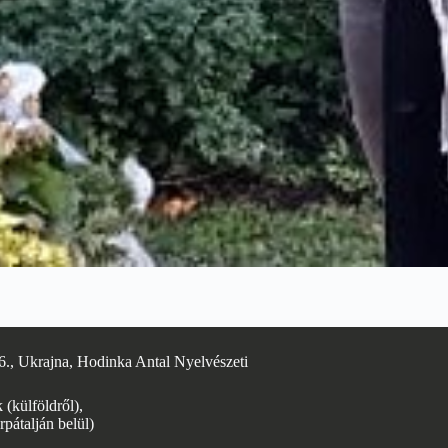
6., Ukrajna, Hodinka Antal Nyelvészeti
(külföldről),
rpátalján belül)