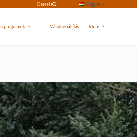
Keresés
Magyar
si programok
Vándorkiállítás
More