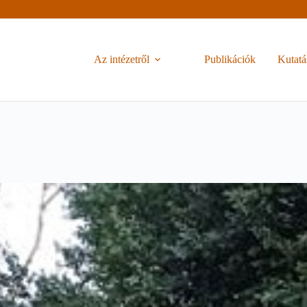
Az intézetről
Publikációk
Kutatá