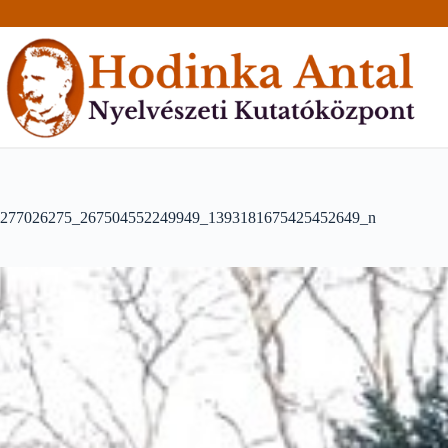
Skip
to
content
277026275_267504552249949_1393181675425452649_n