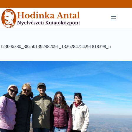
Skip
to
content
123006380_382501392982091_1326284754291818398_n