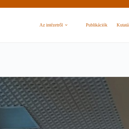
Az intézetről
Publikációk
Kutatá