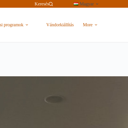
Keresés
Magyar
si programok
Vándorkiállítás
More