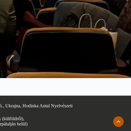
6., Ukrajna, Hodinka Antal Nyelvészeti
(külföldről),
rpátalján belül)