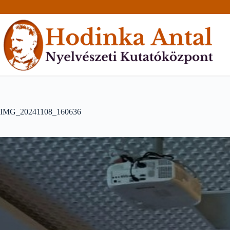
Skip
to
content
IMG_20241108_160636