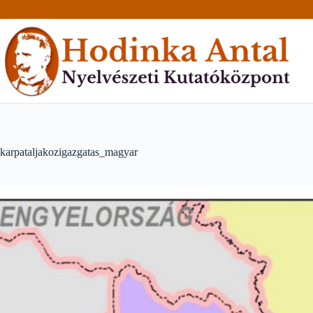
Skip
to
content
karpataljakozigazgatas_magyar