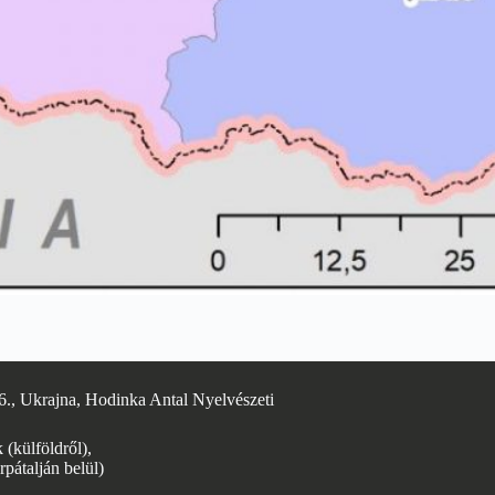
6., Ukrajna, Hodinka Antal Nyelvészeti
(külföldről),
rpátalján belül)