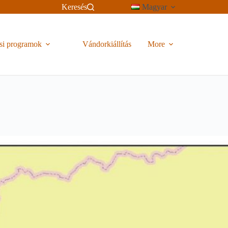
Keresés
Magyar
si programok
Vándorkiállítás
More