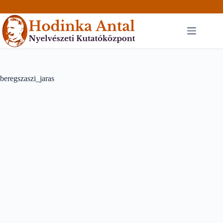
Skip
to
content
beregszaszi_jaras