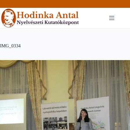
Skip
to
content
IMG_0334