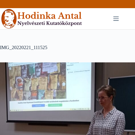
Skip
to
content
IMG_20220221_111525