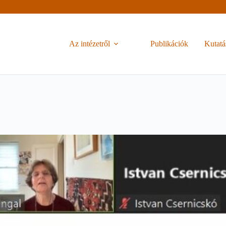
Az intézetről
Publikációk
Kutatá