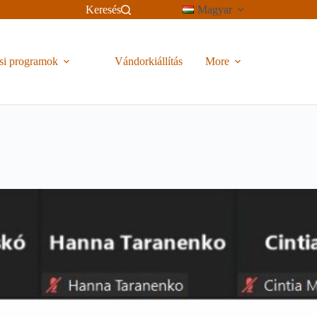
Keresés
Magyar
si programok
Vándorkiállítás
More