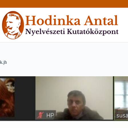
Skip
to
content
k.jh