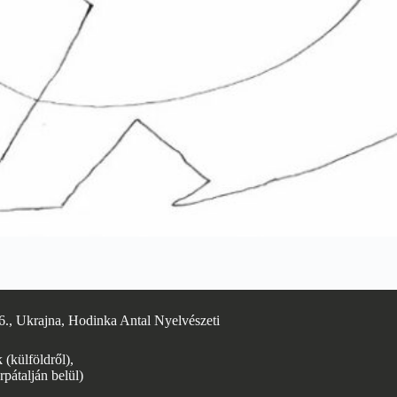
6., Ukrajna, Hodinka Antal Nyelvészeti
(külföldről),
rpátalján belül)