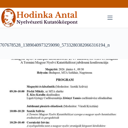
Skip
to
content
707678528_1389040973259090_5733280382066316194_n