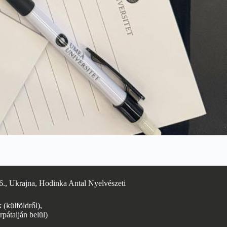
6., Ukrajna, Hodinka Antal Nyelvészeti
(külföldről),
rpátalján belül)