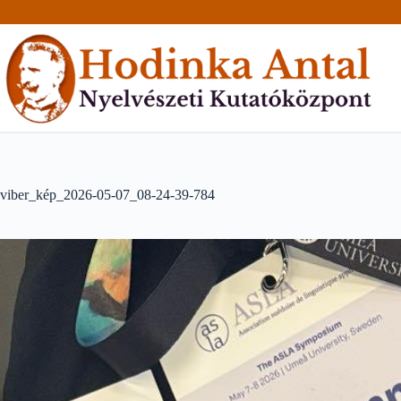
Skip
to
content
viber_kép_2026-05-07_08-24-39-784