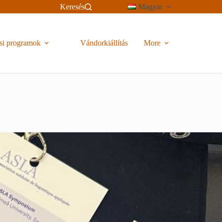
Keresés
Magyar
si programok
Vándorkiállítás
More