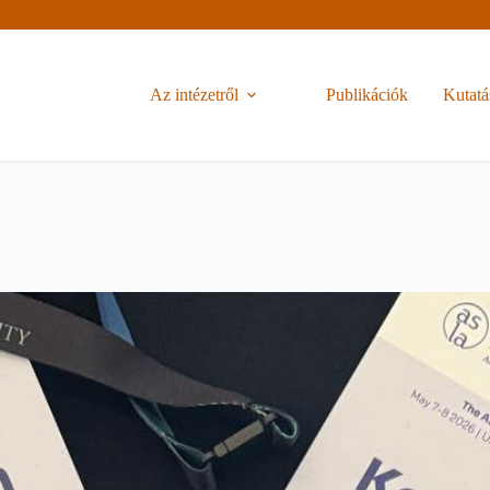
Az intézetről
Publikációk
Kutatá