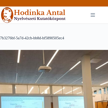
Skip
to
content
7b3276bf-5a7d-42cb-bb8d-bf5890505ec4