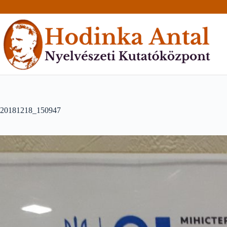
Skip
to
content
20181218_150947