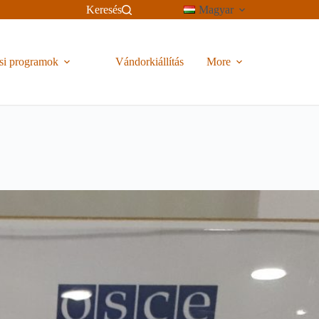
Keresés
Magyar
si programok
Vándorkiállítás
More