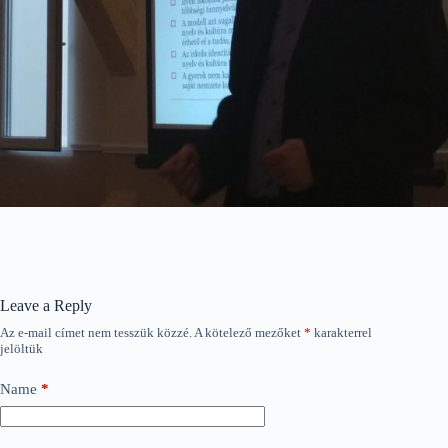
Leave a Reply
Az e-mail címet nem tesszük közzé.
A kötelező mezőket
*
karakterrel
jelöltük
Name
*