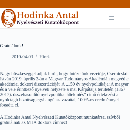
Skip
to
content
Gratulálunk!
2019-04-03
Hírek
Nagy büszkeséggel adjuk hírül, hogy Intézetünk vezetője, Csernicskó
István 2019. április 2-án a Magyar Tudományos Akadémián megvédte
akadémiai doktori disszertációját. A „150 év nyelvpolitikája: A magyar
és a vele érintkező nyelvek helyzete a mai Kárpátalja területén (1867–
2017): összehasonlító nyelvpolitikai áttekintés” című értekezést a
nyolctagú bizottság egyhangú szavazattal, 100%-os eredménnyel
fogadta el.
A Hodinka Antal Nyelvészeti Kutatóközpont munkatársai szívből
gratulálnak az MTA doktora címhez!