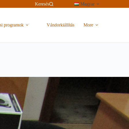
Keresés
Magyar
si programok
Vándorkiállítás
More