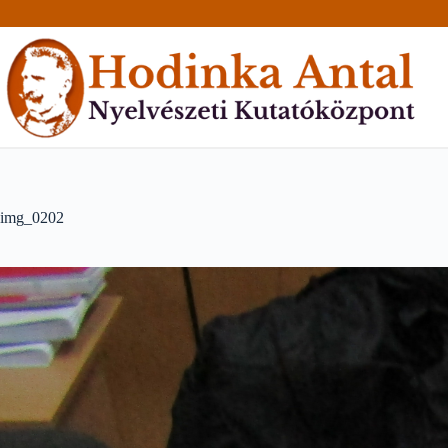
Skip
to
content
img_0202