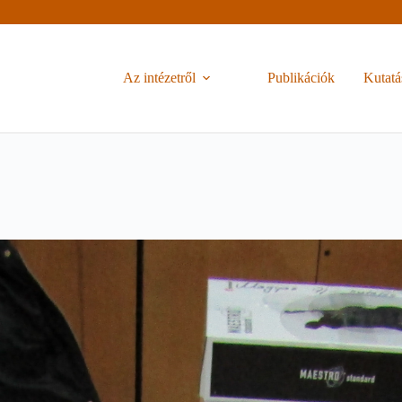
Az intézetről
Publikációk
Kutatá