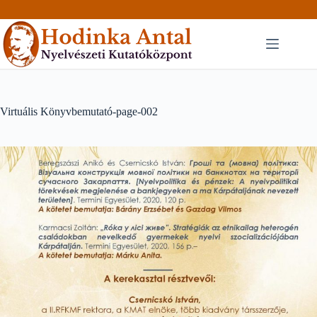
Skip
to
content
Virtuális Könyvbemutató-page-002