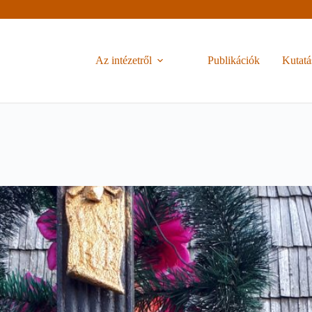
Az intézetről
Publikációk
Kutatá