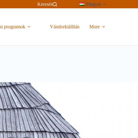
Keresés
Magyar
si programok
Vándorkiállítás
More