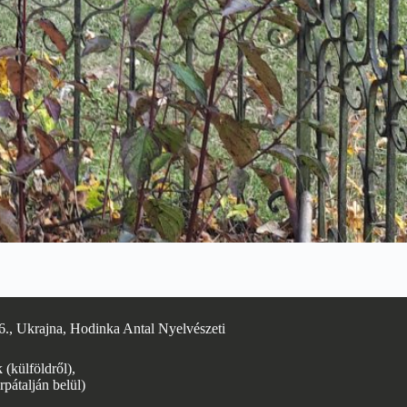
6., Ukrajna, Hodinka Antal Nyelvészeti
(külföldről),
rpátalján belül)