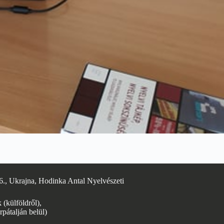
6., Ukrajna, Hodinka Antal Nyelvészeti
(külföldről),
rpátalján belül)