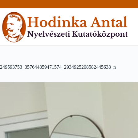
Skip
to
content
249593753_357644859471574_2934925208582445638_n