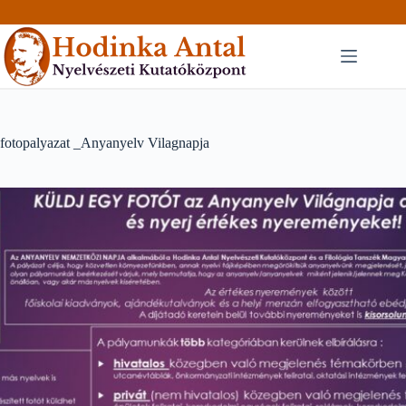
Skip
to
content
fotopalyazat _Anyanyelv Vilagnapja