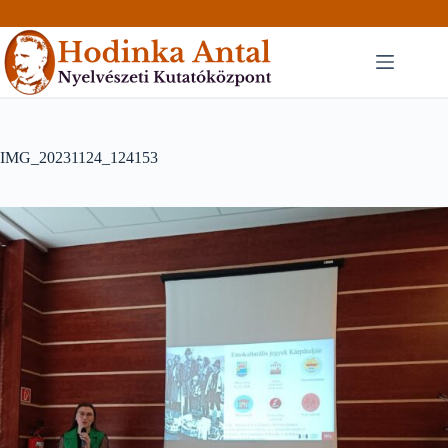
Skip
to
content
IMG_20231124_124153