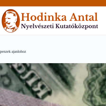
Skip
to
content
penzek ajanlohoz