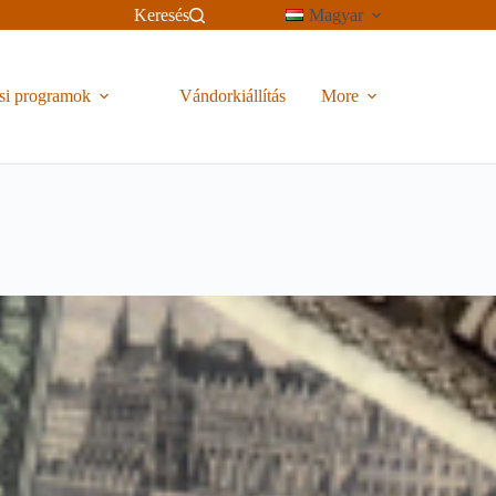
Keresés
Magyar
si programok
Vándorkiállítás
More