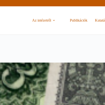
Az intézetről
Publikációk
Kutatá