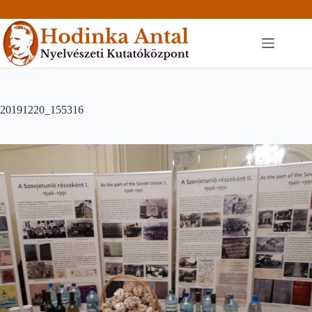
Skip
to
content
20191220_155316