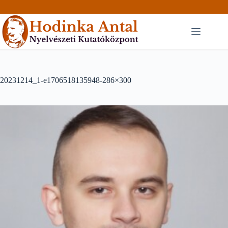
Skip
to
content
20231214_1-e1706518135948-286×300