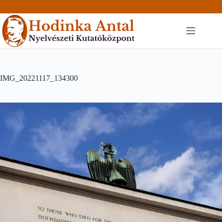
Skip
to
content
IMG_20221117_134300